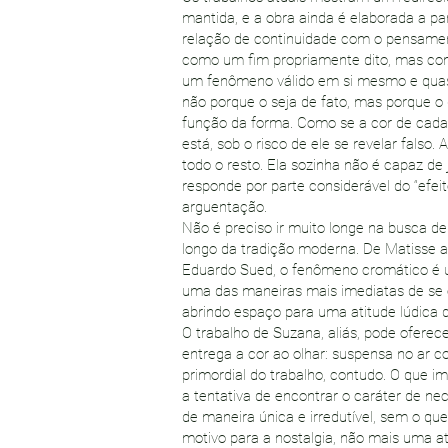
mantida, e a obra ainda é elaborada a pa
relação de continuidade com o pensament
como um fim propriamente dito, mas com
um fenômeno válido em si mesmo e quas
não porque o seja de fato, mas porque o 
função da forma. Como se a cor de cada 
está, sob o risco de ele se revelar falso
todo o resto. Ela sozinha não é capaz de
responde por parte considerável do “efei
arguentação.
Não é preciso ir muito longe na busca d
longo da tradição moderna. De Matisse a
Eduardo Sued, o fenômeno cromático é u
uma das maneiras mais imediatas de se e
abrindo espaço para uma atitude lúdica 
O trabalho de Suzana, aliás, pode oferec
entrega a cor ao olhar: suspensa no ar 
primordial do trabalho, contudo. O que imp
a tentativa de encontrar o caráter de ne
de maneira única e irredutível, sem o que
motivo para a nostalgia, não mais uma ati