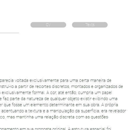
CV
Texts
 parecia voltada exclusivamente para uma certa maneira de
struí-lo a partir de recortes discretos, montados e organizados de
ra exclusivamente formal. A cor, até então, cumpria um papel
ue faz parte da natureza de qualquer objeto existir exibindo uma
er que fosse um elemento determinante em sua obra. A própria
 acentuando a textura e a manipulação da superfícia, era revelador
rico, mas mantinha uma relação discreta com as questões
namento em sua proposta original. A estrutura espacial foi