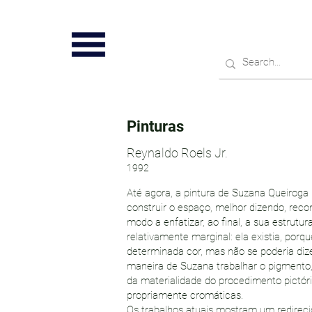
Pinturas
Reynaldo Roels Jr.
1992
Até agora, a pintura de Suzana Queiroga
construir o espaço, melhor dizendo, recon
modo a enfatizar, ao final, a sua estrutu
relativamente marginal: ela existia, porq
determinada cor, mas não se poderia diz
maneira de Suzana trabalhar o pigmento,
da materialidade do procedimento pictó
propriamente cromáticas.
Os trabalhos atuais mostram um redirecio