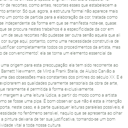
rtir de recortes, como antes, recortes esses que estabelecem a
o anterior. Só que, agora, a estrutura formal não aparece mais
o um ponto de partida para a elaboração da cor, tratada como
e independente da forma em que se manifesta note-se, quase:
que se procura nestes trabalhos é a especificidade da cor em
um de seus recortes não pudesse ser outra senão aquela que ali
. A cor surge aqui, portanto, como uma necessidade construtiva de
 justificar completamente todos os procedimentos da artista, mas
to de convencimento”: ela se torna um elemento essencial da
e uma origem para esta preocupação: ela tem sido recorrente ao
 Barnett Newmann, de Miró a Frank Stella, de Aluísio Carvão a
ma das obsessões mais constantes dos pintires do século XX. E é
xplorarem as qualidades puramente sensoriais da obra de arte,
que raramente é permitida à forma exclusivamente.
er margem a uma leitura lúdica, a partir do modo como a artista
como se fosse uma pipa. É bom observar que não é esta a intenção
orta, neste caso, e à parte quaisquer leituras paralelas possíveis, é
cessidade no fenômeno sensível, naquilo que se apresenta ao olhar
 a pintura deixaria de ter sua justificativa, tornando-se um bom
vidade vital a toda nossa cultura.